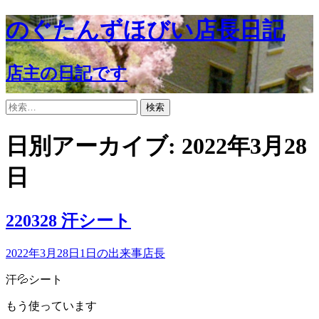
コ
のぐたんずほびい店長日記
ン
テ
ン
店主の日記です
ツ
へ
検
ス
索:
キ
日別アーカイブ: 2022年3月28
ッ
プ
日
220328 汗シート
2022年3月28日
1日の出来事
店長
汗💦シート
もう使っています