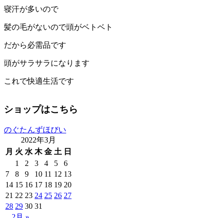
寝汗が多いので
髪の毛がないので頭がベトベト
だから必需品です
頭がサラサラになります
これで快適生活です
ショップはこちら
のぐたんずほびい
2022年3月
月
火
水
木
金
土
日
1
2
3
4
5
6
7
8
9
10
11
12
13
14
15
16
17
18
19
20
21
22
23
24
25
26
27
28
29
30
31
2月 »